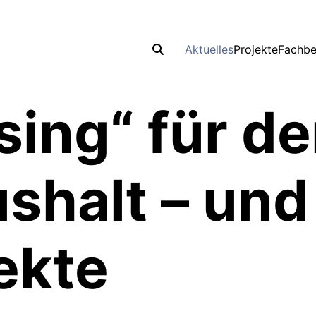
Aktuelles
Projekte
Fachbe
sing“ für d
shalt – und
ekte