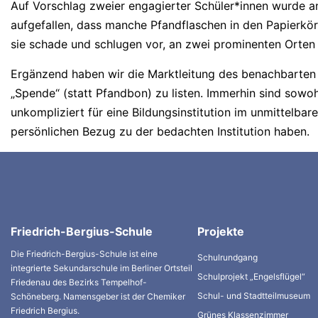
Auf Vorschlag zweier engagierter Schüler*innen wurde an 
aufgefallen, dass manche Pfandflaschen in den Papierkö
sie schade und schlugen vor, an zwei prominenten Orten
Ergänzend haben wir die Marktleitung des benachbarte
„Spende“ (statt Pfandbon) zu listen. Immerhin sind sowo
unkompliziert für eine Bildungsinstitution im unmittel
persönlichen Bezug zu der bedachten Institution haben.
Friedrich-Bergius-Schule
Projekte
Die Friedrich-Bergius-Schule ist eine
Schulrundgang
integrierte Sekundarschule im Berliner Ortsteil
Schulprojekt „Engelsflügel“
Friedenau des Bezirks Tempelhof-
Schul- und Stadtteilmuseum
Schöneberg. Namensgeber ist der Chemiker
Friedrich Bergius.
Grünes Klassenzimmer